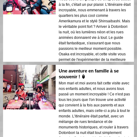
à la fin, c'était un pur plaisir. L'itinéraire était
incroyable, nous emmenant à travers les
quartiers les plus cool comme
Amerikamura et le stylé Shinsaibashi. Mais
le véritable point fort ? Arriver à Dotonbori
la nuit, où les lumières néon et les rues
animées donnaient vie à tout. Le guide
était fantastique, s'assurant que nous
passions le meilleur moment possible.
Osaka est incroyable, et cette visite vous
permet de l'expérimenter de la meilleure
façon qui soit !
Une aventure en famille à se
souvenir ! 🏮
Mon mari et moi avons fait cette visite avec
nos enfants adultes, et nous avons tous
passé un moment incroyable ! Ce n'est pas
tous les jours que l'on trouve une activité
qui convient à la fois aux parents et aux
enfants adultes, mais celle-ci a plu à tout le
monde. L'itinéraire était parfait, avec un
mélange de rues tendance et de
monuments historiques, et rouler à travers
Dotonbori la nuit était tout simplement