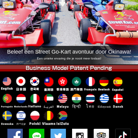
Bedrijf
Reserveren
Vestiging Wijzigen
Tokio Shinagawa
Tokio Akihabara#1
Tokio Akihabara#2
Tokio Shibuya
Tokio Shibuya Annex
Tokio Baai
Beleef een Street Go-Kart avontuur door Okinawa!
Tokio Asakusa
Osaka
Een unieke ervaring die je nooit meer loslaat!
Okinawa