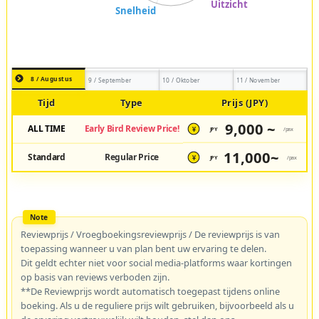
8 / Augustus
9 / September
10 / Oktober
11 / November
Tijd
Type
Prijs (JPY)
9,000 ~
ALL TIME
Early Bird Review Price!
JPY
/pax
¥
11,000~
Standard
Regular Price
JPY
/pax
¥
Reviewprijs / Vroegboekingsreviewprijs / De reviewprijs is van
toepassing wanneer u van plan bent uw ervaring te delen.
Dit geldt echter niet voor social media-platforms waar kortingen
op basis van reviews verboden zijn.
**De Reviewprijs wordt automatisch toegepast tijdens online
boeking. Als u de reguliere prijs wilt gebruiken, bijvoorbeeld als u