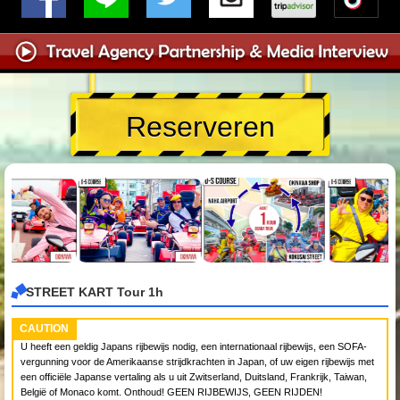
Reserveren
STREET KART Tour 1h
CAUTION
U heeft een geldig Japans rijbewijs nodig, een internationaal rijbewijs, een SOFA-
vergunning voor de Amerikaanse strijdkrachten in Japan, of uw eigen rijbewijs met
een officiële Japanse vertaling als u uit Zwitserland, Duitsland, Frankrijk, Taiwan,
België of Monaco komt. Onthoud! GEEN RIJBEWIJS, GEEN RIJDEN!