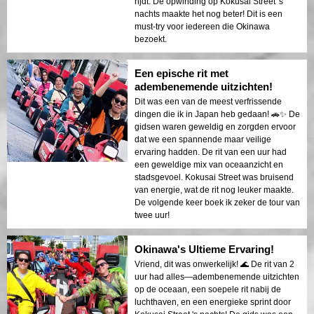
rijdt. De opwinding op Kokusai Street 's
nachts maakte het nog beter! Dit is een
must-try voor iedereen die Okinawa
bezoekt.
Een epische rit met
adembenemende uitzichten!
Dit was een van de meest verfrissende
dingen die ik in Japan heb gedaan! 🚗✨ De
gidsen waren geweldig en zorgden ervoor
dat we een spannende maar veilige
ervaring hadden. De rit van een uur had
een geweldige mix van oceaanzicht en
stadsgevoel. Kokusai Street was bruisend
van energie, wat de rit nog leuker maakte.
De volgende keer boek ik zeker de tour van
twee uur!
Okinawa's Ultieme Ervaring!
Vriend, dit was onwerkelijk! 🌊 De rit van 2
uur had alles—adembenemende uitzichten
op de oceaan, een soepele rit nabij de
luchthaven, en een energieke sprint door