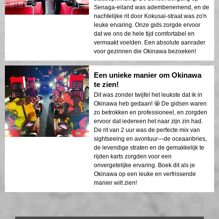
Senaga-eiland was adembenemend, en de
nachtelijke rit door Kokusai-straat was zo'n
leuke ervaring. Onze gids zorgde ervoor
dat we ons de hele tijd comfortabel en
vermaakt voelden. Een absolute aanrader
voor gezinnen die Okinawa bezoeken!
Een unieke manier om Okinawa
te zien!
Dit was zonder twijfel het leukste dat ik in
Okinawa heb gedaan! 🤩 De gidsen waren
zo betrokken en professioneel, en zorgden
ervoor dat iedereen het naar zijn zin had.
De rit van 2 uur was de perfecte mix van
sightseeing en avontuur—de oceaanbries,
de levendige straten en de gemakkelijk te
rijden karts zorgden voor een
onvergetelijke ervaring. Boek dit als je
Okinawa op een leuke en verfrissende
manier wilt zien!