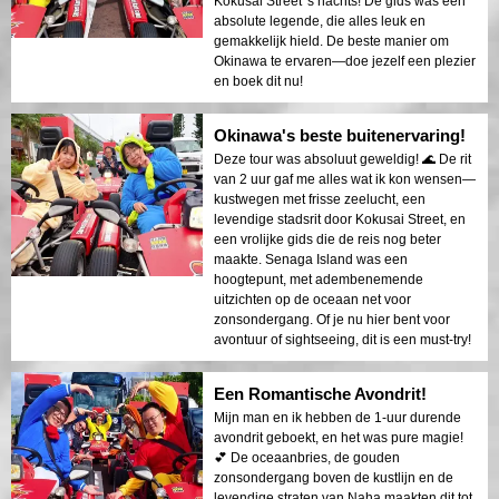
Kokusai Street 's nachts! De gids was een
absolute legende, die alles leuk en
gemakkelijk hield. De beste manier om
Okinawa te ervaren—doe jezelf een plezier
en boek dit nu!
Okinawa's beste buitenervaring!
Deze tour was absoluut geweldig! 🌊 De rit
van 2 uur gaf me alles wat ik kon wensen—
kustwegen met frisse zeelucht, een
levendige stadsrit door Kokusai Street, en
een vrolijke gids die de reis nog beter
maakte. Senaga Island was een
hoogtepunt, met adembenemende
uitzichten op de oceaan net voor
zonsondergang. Of je nu hier bent voor
avontuur of sightseeing, dit is een must-try!
Een Romantische Avondrit!
Mijn man en ik hebben de 1-uur durende
avondrit geboekt, en het was pure magie!
💕 De oceaanbries, de gouden
zonsondergang boven de kustlijn en de
levendige straten van Naha maakten dit tot