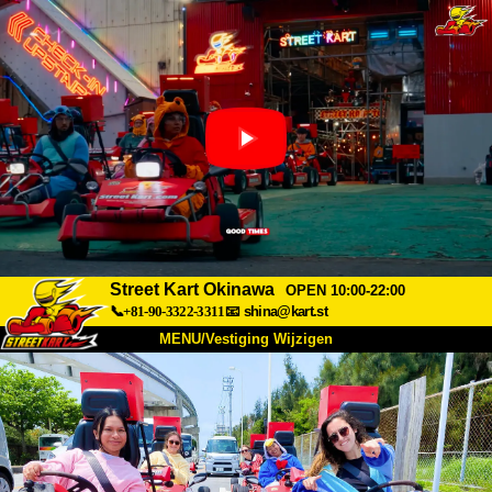
Street Kart Okinawa
OPEN 10:00-22:00
📞+81-90-3322-3311
📧
shina@kart.st
MENU/Vestiging Wijzigen
TOP
Over Ons
Specificaties
Prijs
Bereikbaarheid
Reviews
Veelgestelde Vragen