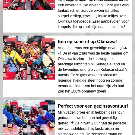
een onvergetelijke ervaring. Onze gids was
fantastisch en zorgde ervoor dat alles
soepel verliep, terwijl hij leuke feitjes over
Okinawa toevoegde. Zeer aanbevolen voor
koppels die op zoek zijn naar iets unieks!
Een epische rit op Okinawa!
Vriend, dit was een geweldige ervaring! 🚗
💨 De rit van 2 uur was de beste manier om
Okinawa te zien—de kustwegen, de
prachtige uitzichten bij Senaga-eiland en
de levendige energie van Kokusai-straat 's
nachts. Onze gids was een absolute
legende, hield de sfeer hoog en zorgde
ervoor dat iedereen het naar zijn zin had.
Zou het 100% opnieuw doen!
Perfect voor een gezinsavontuur!
Mijn vader, broer en ik hebben deze tour
gedaan en we hebben het geweldig
gehad! 🌴 De rit van 2 uur had de perfecte
mix van schilderachtig kustcruisen en
stadsopwinding. De zonsondergang op