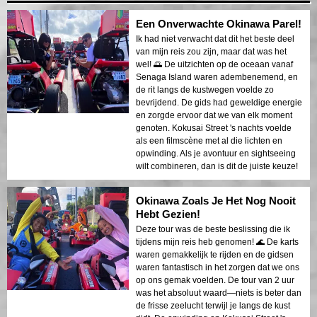
Een Onverwachte Okinawa Parel!
Ik had niet verwacht dat dit het beste deel
van mijn reis zou zijn, maar dat was het
wel! 🌅 De uitzichten op de oceaan vanaf
Senaga Island waren adembenemend, en
de rit langs de kustwegen voelde zo
bevrijdend. De gids had geweldige energie
en zorgde ervoor dat we van elk moment
genoten. Kokusai Street 's nachts voelde
als een filmscène met al die lichten en
opwinding. Als je avontuur en sightseeing
wilt combineren, dan is dit de juiste keuze!
Okinawa Zoals Je Het Nog Nooit
Hebt Gezien!
Deze tour was de beste beslissing die ik
tijdens mijn reis heb genomen! 🌊 De karts
waren gemakkelijk te rijden en de gidsen
waren fantastisch in het zorgen dat we ons
op ons gemak voelden. De tour van 2 uur
was het absoluut waard—niets is beter dan
de frisse zeelucht terwijl je langs de kust