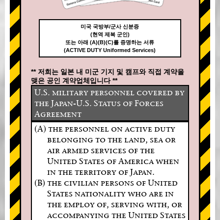
미국 국방부/군사 신분증
(현역 제복 군인)
또는 아래 (A)(B)(C)를 증명하는 서류
(ACTIVE DUTY Uniformed Services)
** 저희는 일본 내 미군 기지 및 캠프와 직접 계약을
맺은 공인 계약업체입니다 **
U.S. military personnel covered by
the Japan-U.S. Status of Forces
Agreement
(A) the personnel on active duty
belonging to the land, sea or
air armed services of the
United States of America when
in the territory of Japan.
(B) the civilian persons of United
States nationality who are in
the employ of, serving with, or
accompanying the United States