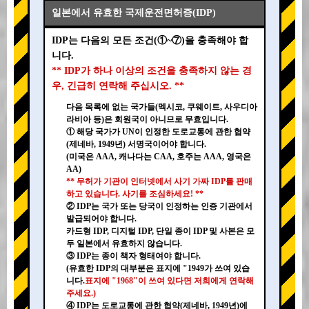
일본에서 유효한 국제운전면허증(IDP)
IDP는 다음의 모든 조건(①~⑦)을 충족해야 합
니다.
** IDP가 하나 이상의 조건을 충족하지 않는 경
우, 긴급히 연락해 주십시오. **
다음 목록에 없는 국가들(멕시코, 쿠웨이트, 사우디아
라비아 등)은 회원국이 아니므로 무효입니다.
① 해당 국가가 UN이 인정한 도로교통에 관한 협약
(제네바, 1949년) 서명국이어야 합니다.
(미국은 AAA, 캐나다는 CAA, 호주는 AAA, 영국은
AA)
** 무허가 기관이 인터넷에서 사기 가짜 IDP를 판매
하고 있습니다. 사기를 조심하세요! **
② IDP는 국가 또는 당국이 인정하는 인증 기관에서
발급되어야 합니다.
카드형 IDP, 디지털 IDP, 단일 종이 IDP 및 사본은 모
두 일본에서 유효하지 않습니다.
③ IDP는 종이 책자 형태여야 합니다.
(유효한 IDP의 대부분은 표지에 "1949가 쓰여 있습
니다.
표지에 "1968"이 쓰여 있다면 저희에게 연락해
주세요.)
④ IDP는 도로교통에 관한 협약(제네바, 1949년)에