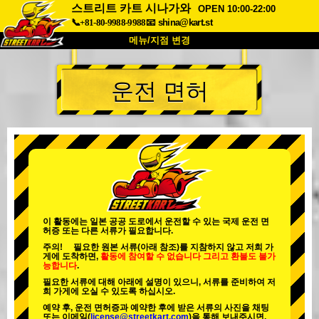
스트리트 카트 시나가와
OPEN 10:00-22:00
📞+81-80-9988-9988
📧
shina@kart.st
메뉴/지점 변경
최상단
운전 면허
소개
사양
가격
접근성
고객 리뷰
자주 묻는 질문
회사 정보
예약
지점 변경
도쿄 시나가와 #1
도쿄 아키하바라#1
도쿄 아키하바라#2
도쿄 시부야
이 활동에는 일본 공공 도로에서 운전할 수 있는 국제 운전 면
허증 또는 다른 서류가 필요합니다.
도쿄 시부야 애넥스
도쿄 베이
주의! 필요한 원본 서류(아래 참조)를 지참하지 않고 저희 가
게에 도착하면,
활동에 참여할 수 없습니다
그리고
환불도 불가
도쿄 아사쿠사
오사카
능합니다
.
필요한 서류에 대해 아래에 설명이 있으니, 서류를 준비하여 저
오키나와
희 가게에 오실 수 있도록 하십시오.
예약 후, 운전 면허증과 예약한 후에 받은 서류의 사진을 채팅
또는 이메일(
license@streetkart.com
)을 통해 보내주시면,