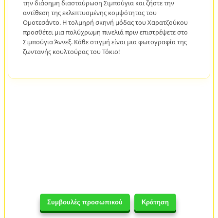
την διάσημη διασταύρωση Σιμπούγια και ζήστε την
αντίθεση της εκλεπτυσμένης κομψότητας του
Ομοτεσάντο. Η τολμηρή σκηνή μόδας του Χαρατζούκου
προσθέτει μια πολύχρωμη πινελιά πριν επιστρέψετε στο
Σιμπούγια Άννεξ. Κάθε στιγμή είναι μια φωτογραφία της
ζωντανής κουλτούρας του Τόκιο!
Συμβουλές προσωπικού
Κράτηση