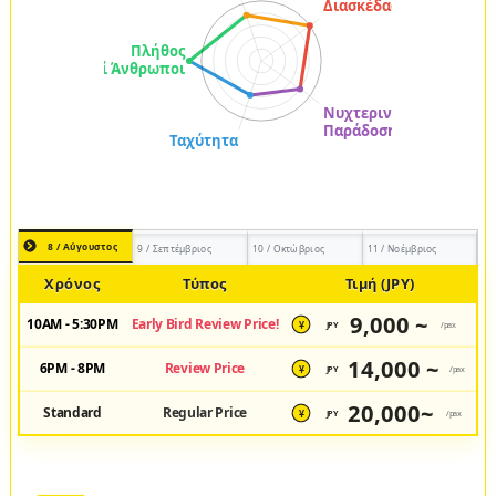
8 / Αύγουστος
9 / Σεπτέμβριος
10 / Οκτώβριος
11 / Νοέμβριος
Χρόνος
Τύπος
Τιμή (JPY)
9,000 ~
10AM - 5:30PM
Early Bird Review Price!
JPY
/pax
¥
14,000 ~
6PM - 8PM
Review Price
JPY
/pax
¥
20,000~
Standard
Regular Price
JPY
/pax
¥