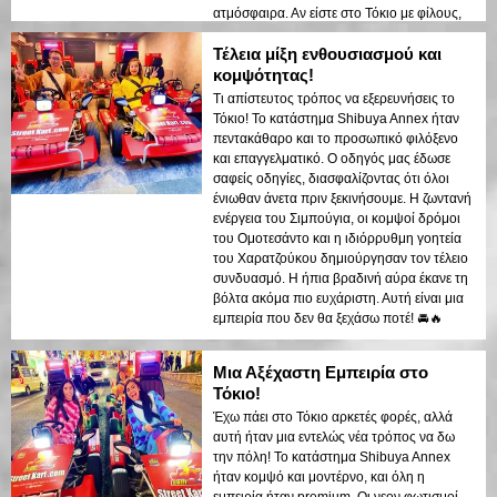
ατμόσφαιρα. Αν είστε στο Τόκιο με φίλους,
κλείστε αυτή την περιοδεία το συντομότερο
Τέλεια μίξη ενθουσιασμού και
δυνατό!
κομψότητας!
Τι απίστευτος τρόπος να εξερευνήσεις το
Τόκιο! Το κατάστημα Shibuya Annex ήταν
πεντακάθαρο και το προσωπικό φιλόξενο
και επαγγελματικό. Ο οδηγός μας έδωσε
σαφείς οδηγίες, διασφαλίζοντας ότι όλοι
ένιωθαν άνετα πριν ξεκινήσουμε. Η ζωντανή
ενέργεια του Σιμπούγια, οι κομψοί δρόμοι
του Ομοτεσάντο και η ιδιόρρυθμη γοητεία
του Χαρατζούκου δημιούργησαν τον τέλειο
συνδυασμό. Η ήπια βραδινή αύρα έκανε τη
βόλτα ακόμα πιο ευχάριστη. Αυτή είναι μια
εμπειρία που δεν θα ξεχάσω ποτέ! 🚘🔥
Μια Αξέχαστη Εμπειρία στο
Τόκιο!
Έχω πάει στο Τόκιο αρκετές φορές, αλλά
αυτή ήταν μια εντελώς νέα τρόπος να δω
την πόλη! Το κατάστημα Shibuya Annex
ήταν κομψό και μοντέρνο, και όλη η