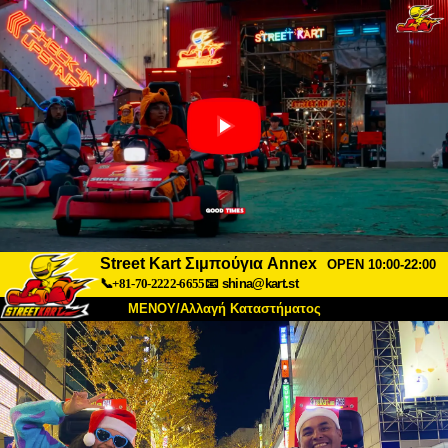
Street Kart Σιμπούγια Annex
OPEN 10:00-22:00
📞+81-70-2222-6655
📧
shina@kart.st
ΜΕΝΟΥ/Αλλαγή Καταστήματος
ΚΥΡΙΩΣ
Σχετικά
Προδιαγραφές
Τιμές
Πρόσβαση
Αναφορές
Συχνές Ερωτήσεις