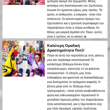
εμπειρία ακόμα πιο ξεχωριστή. Μόλις
φτάσαμε στη διασταύρωση του Σιμπούγια,
ένιωσα ότι ήμασταν μέρος μιας ταινίας. Τα
φώτα, οι άνθρωποι, η ενέργεια - ήταν όλα
απίστευτα. Οι εκλεπτυσμένοι δρόμοι του
Ομοτεσάντο και η ζωντανή ατμόσφαιρα του
Χαρατζούκου ήταν η τέλεια αντίθεση. Αν
θέλεις μια μαγική βραδιά στο Τόκιο, αυτός
είναι ο τρόπος να το κάνεις! 💫
Καλύτερη Ομαδική
Δραστηριότητα Ποτέ!
Πήγα σε αυτή την περιοδεία με τους φίλους
μου και περάσαμε καταπληκτικά! Το
κατάστημα Shibuya Annex ήταν
ολοκαίνουργιο, κάνοντάς το να φαίνεται
αποκλειστικό. Ο οδηγός μας ήταν
ενδιαφέρον και φρόντισε να διασκεδάζουμε
ενώ διατηρούσε τα πράγματα ασφαλή. Η
βόλτα μέσα από το Shibuya ήταν
ηλεκτρισμένη—τόσα πολλά αναβοσβήνοντα
φώτα και ενθουσιασμένοι περαστικοί! Η
μοναδική περιοχή μόδας του Χαρατζούκου
ήταν καταπληκτική, και η Ομοτεσάντο είχε
μια τόσο δροσερή, υψηλής ποιότητας