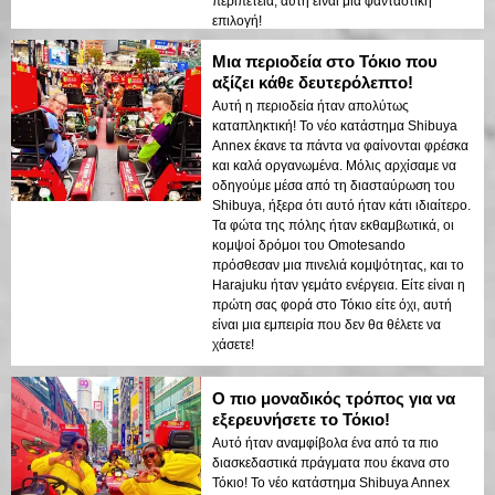
περιπέτεια, αυτή είναι μια φανταστική
επιλογή!
Μια περιοδεία στο Τόκιο που
αξίζει κάθε δευτερόλεπτο!
Αυτή η περιοδεία ήταν απολύτως
καταπληκτική! Το νέο κατάστημα Shibuya
Annex έκανε τα πάντα να φαίνονται φρέσκα
και καλά οργανωμένα. Μόλις αρχίσαμε να
οδηγούμε μέσα από τη διασταύρωση του
Shibuya, ήξερα ότι αυτό ήταν κάτι ιδιαίτερο.
Τα φώτα της πόλης ήταν εκθαμβωτικά, οι
κομψοί δρόμοι του Omotesando
πρόσθεσαν μια πινελιά κομψότητας, και το
Harajuku ήταν γεμάτο ενέργεια. Είτε είναι η
πρώτη σας φορά στο Τόκιο είτε όχι, αυτή
είναι μια εμπειρία που δεν θα θέλετε να
χάσετε!
Ο πιο μοναδικός τρόπος για να
εξερευνήσετε το Τόκιο!
Αυτό ήταν αναμφίβολα ένα από τα πιο
διασκεδαστικά πράγματα που έκανα στο
Τόκιο! Το νέο κατάστημα Shibuya Annex