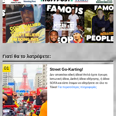
Γιατί θα το λατρέψετε:
01
Street Go-Karting!
Δεν απαιτείται ειδική άδεια! Απλά έχετε έγκυρη
Ιαπωνική άδεια, Διεθνή άδεια οδήγησης, ή άδεια
SOFA και είστε έτοιμοι να οδηγήσετε σε όλο το
Τόκιο!
Για περισσότερες πληροφορίες