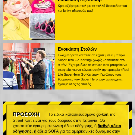
Κρουαζιέρα με στυλ με τα πολλά διασκεδαστικά
και funky αξεσουάρ μας!
Ενοικίαση Στολών
Πώς μπορείτε να πείτε ότι είχατε μια «Εμπειρία
SuperHero Go-Karting» χωρίς να ντυθείτε σαν
αυτόν! Έχουμε όλες τις στολές που μπορείτε να
σκεφτείτε για να κάνετε αυτήν την εμπειρία «Real
Life SuperHero Go-Karting»! Για όλους τους
θαυμαστές των Super Hero, μην ανησυχείτε,
έχουμε όλες τις στολές!
ΠΡΟΣΟΧΗ
Το ειδικά κατασκευασμένο go-kart της
Street Kart είναι για τους δρόμους στην Ιαπωνία. Θα
χρειαστείτε έγκυρη ιαπωνική άδεια οδήγησης, ή
διεθνή άδεια
οδήγησης
, ή άδεια SOFA για τις αμερικανικές δυνάμεις στην