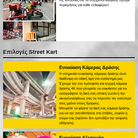
της Ιαπωνίας είτε τα σύγχρονα θαύματα, έχουμε
περιηγήσεις για κάθε ενδιαφέρον!
Επιλογές Street Kart
Ενοικίαση Κάμερας Δράσης
Η υπηρεσία ενοικίασης κάμερας δράσης είναι
διαθέσιμη σε ειδική τιμή στο κατάστημά μας.
Έχουμε την πιο πρόσφατη και ισχυρή κάμερα
δράσης 4K που μπορείτε να νοικιάσετε για να
καταγράψετε τη δική σας οπτική γωνία ή την
οικογένεια/φίλους σας να περνούν τον καλύτερό
τους χρόνο στους δρόμους.
Μπορείτε να φέρετε τη δική σας κάμερα δράσης
και να την τοποθετήσετε στο στήθος, κεφάλι ή
σώμα σας (εφόσον δεν εμποδίζει την ασφαλή
οδήγηση).
Ενοικίαση Αξεσουάρ