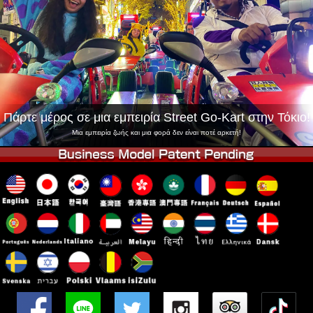
Εταιρεία
Κράτηση
Αλλαγή Καταστήματος
Τόκιο Σινάγαουα #1
Τόκιο Ακίχαμπαρα #1
Τόκιο Ακίχαμπαρα #2
Τόκιο Σιμπούγια
Τόκιο Σιμπούγια Annex
Τόκιο Κόλπος
Πάρτε μέρος σε μια εμπειρία Street Go-Kart στην Τόκιο!
Τόκιο Ασακούσα
Οσάκα
Μια εμπειρία ζωής και μια φορά δεν είναι ποτέ αρκετή!
Οκινάουα