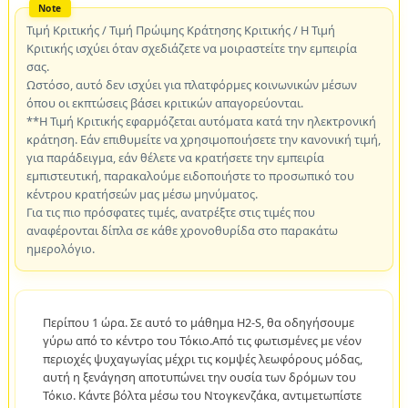
Τιμή Κριτικής / Τιμή Πρώιμης Κράτησης Κριτικής / Η Τιμή
Κριτικής ισχύει όταν σχεδιάζετε να μοιραστείτε την εμπειρία
σας.
Ωστόσο, αυτό δεν ισχύει για πλατφόρμες κοινωνικών μέσων
όπου οι εκπτώσεις βάσει κριτικών απαγορεύονται.
**Η Τιμή Κριτικής εφαρμόζεται αυτόματα κατά την ηλεκτρονική
κράτηση. Εάν επιθυμείτε να χρησιμοποιήσετε την κανονική τιμή,
για παράδειγμα, εάν θέλετε να κρατήσετε την εμπειρία
εμπιστευτική, παρακαλούμε ειδοποιήστε το προσωπικό του
κέντρου κρατήσεών μας μέσω μηνύματος.
Για τις πιο πρόσφατες τιμές, ανατρέξτε στις τιμές που
αναφέρονται δίπλα σε κάθε χρονοθυρίδα στο παρακάτω
ημερολόγιο.
Περίπου 1 ώρα. Σε αυτό το μάθημα H2-S, θα οδηγήσουμε
γύρω από το κέντρο του Τόκιο.Από τις φωτισμένες με νέον
περιοχές ψυχαγωγίας μέχρι τις κομψές λεωφόρους μόδας,
αυτή η ξενάγηση αποτυπώνει την ουσία των δρόμων του
Τόκιο. Κάντε βόλτα μέσω του Ντογκενζάκα, αντιμετωπίστε