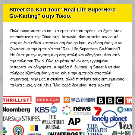
Street Go-Kart Tour "Real Life SuperHero
Go-Karting" στην Τόκιο.
Πολύ συναρπαστικό και μια εμπειρία που πρέπει να έχετε όταν
επισκέπτεστε την Τόκιο στην Ιαπωνία. Φανταστείτε τον εαυτό
σας σε ένα ειδικά κατασκευασμένο go kart, σχεδιασμένο για να
ζωντανέψει την εμπειρία του "Real Life SuperHero Go-Karting"!
Ντυθείτε με την αγαπημένη σας στολή και οδηγήστε μέσα από
την πόλη του Τόκιο. Όλα τα μάτια πάνω σας εγγυημένα!
Μπορείτε να οδηγήσετε με ομάδα ή ιδιωτικά, η Street Kart είναι
πλήρως εξοπλισμένη για να κάνει την εμπειρία σας πολύ
σημαντική. Μην μας πιστεύετε, αλλά πιστέψτε τους εκτιμημένους
πελάτες μας, γιατί λένε "Μια φορά δεν είναι ποτέ αρκετή"!