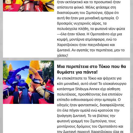
ήταν εκπληκτικό και το προσωπικό ήταν
απίστευτα φιλικό. Μόλις φτάσαμε στη
διασταύρωση του Σιμπούγια, ήξερα ότι
αυτή θα ήταν μια μοναδική εμπειρία. Ο
δροσερός νυχτερινός αέρας, τα
πολυάσχολα πλήθη, τα φωτεινά νέον φώτα
—όλα ήταν τέλεια. Η Ομοτεσάντο είχε μια
κομψή, μοντέρνα ατμόσφαιρα, ενώ το
Χαρατζούκου ήταν παιχνιδιάρικο και
ζωντανό. Αν αγαπάς την περιπέτεια, μην το
χάσεις!
Μια περιπέτεια στο Τόκιο που θα
θυμάστε για πάντα!
Αν επισκέπτεστε το Τόκιο και ψάχνετε για
κάτι μοναδικό, αυτό είναι! Το ολοκαίνουργιο
κατάστημα Shibuya Annex είχε αίσθηση
πολυτέλειας, προσθέτοντας ένα επιπλέον
επίπεδο ενθουσιασμού στην εμπειρία. Ο
οδηγός ήταν φανταστικός, διασφαλίζοντας
ότι όλα πήγαν ομαλά ενώ κρατούσε την
ξενάγηση ζωντανή. Το να βλέπεις την
φωτεινή γραμμή του Σιμπούγια, τους
μοντέρνους δρόμους του Ομοτεσάντο και
την ζωντανή περιοχή Χαρατζούκου όλα σε