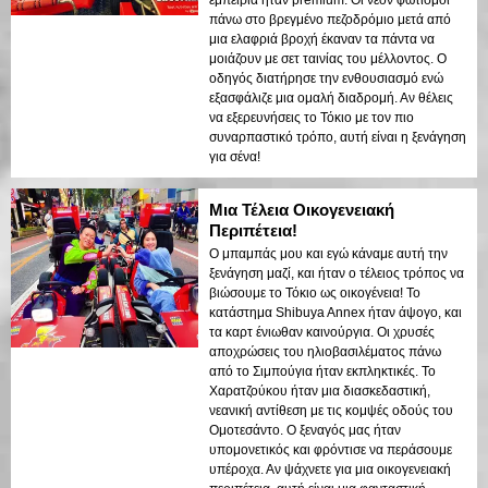
εμπειρία ήταν premium. Οι νεον φωτισμοί
πάνω στο βρεγμένο πεζοδρόμιο μετά από
μια ελαφριά βροχή έκαναν τα πάντα να
μοιάζουν με σετ ταινίας του μέλλοντος. Ο
οδηγός διατήρησε την ενθουσιασμό ενώ
εξασφάλιζε μια ομαλή διαδρομή. Αν θέλεις
να εξερευνήσεις το Τόκιο με τον πιο
συναρπαστικό τρόπο, αυτή είναι η ξενάγηση
για σένα!
Μια Τέλεια Οικογενειακή
Περιπέτεια!
Ο μπαμπάς μου και εγώ κάναμε αυτή την
ξενάγηση μαζί, και ήταν ο τέλειος τρόπος να
βιώσουμε το Τόκιο ως οικογένεια! Το
κατάστημα Shibuya Annex ήταν άψογο, και
τα καρτ ένιωθαν καινούργια. Οι χρυσές
αποχρώσεις του ηλιοβασιλέματος πάνω
από το Σιμπούγια ήταν εκπληκτικές. Το
Χαρατζούκου ήταν μια διασκεδαστική,
νεανική αντίθεση με τις κομψές οδούς του
Ομοτεσάντο. Ο ξεναγός μας ήταν
υπομονετικός και φρόντισε να περάσουμε
υπέροχα. Αν ψάχνετε για μια οικογενειακή