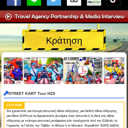
Κράτηση
STREET KART Tour H2S
CAUTION
Θα χρειαστείτε μια έγκυρη ιαπωνική άδεια οδήγησης, μια διεθνή άδεια οδήγησης,
μια άδεια SOFA για τις Αμερικανικές Δυνάμεις στην Ιαπωνία ή τη δική σας άδεια
οδήγησης με επίσημη ιαπωνική μετάφραση εάν προέρχεστε από την Ελβετία, τη
Γερμανία, τη Γαλλία, την Ταϊβάν, το Βέλγιο ή το Μονακό. Θυμηθείτε! ΧΩΡΙΣ ΑΔΕΙΑ,